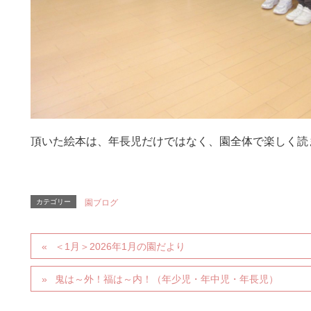
頂いた絵本は、年長児だけではなく、園全体で楽しく読
カテゴリー
園ブログ
＜1月＞2026年1月の園だより
鬼は～外！福は～内！（年少児・年中児・年長児）