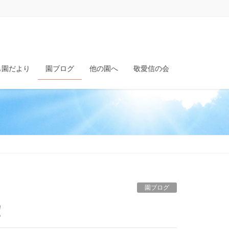
も園だより
園ブログ
他の園へ
敬愛信の会
園ブログ
！